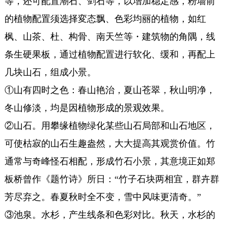
等，还可配置潮石、剑石等，以增加稳定感，粉墙前
的植物配置须选择変态飘、色彩均丽的植物，如红
枫、山茶、杜、构骨、南天竺等・建筑物的角隅，线
条生硬果板，通过植物配置进行软化、缓和，再配上
几块山石，组成小景。
①山有四时之色：春山艳治，夏山苍翠，秋山明净，
冬山修淡，均是因植物形成的景观效果。
②山石。用攀缘植物绿化某些山石局部和山石地区，
可使枯寂的山石生趣盎然，大大提高其观赏价值。竹
通常与奇峰怪石相配，形成竹石小景，其意境正如郑
板桥曾作《题竹诗》所日：“竹子石块两相宜，群卉群
芳尽弃之。春夏秋时全不变，雪中风味更清奇。”
③池泉。水杉，产生线条和色彩对比。秋天，水杉的